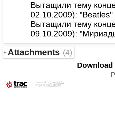
Вытащили тему конце
02.10.2009): "Beatles"
Вытащили тему конце
09.10.2009): "Мириад
Attachments
(4)
Download i
P
Powered by
Trac 1.0.15
By
Edgewall Software
.