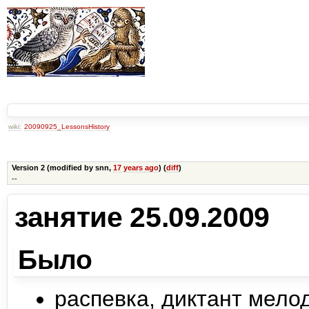
wiki:
20090925_LessonsHistory
Version 2 (modified by snn,
17 years ago
) (
diff
)
--
занятие 25.09.2009
Было
распевка, диктант мело