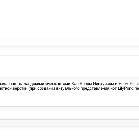
а, созданная голландскими музыкантами Хан-Веном Нинхуисом и Яном Нь
 нотной вёрстки (при создании визуального представления нот LilyPond 