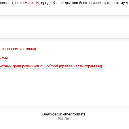
счезают, но
HackLily
, вроде бы, не должен быстро исчезнуть, потому ч
в основном картинки)
иском
тных гравировщиков о LilyPond (правая часть страницы)
Download in other formats:
Plain Text