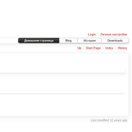
Login
Личные настройки
Домашняя страница
Blog
История
Downloads
Up
Start Page
Index
History
Last modified
11 years ago