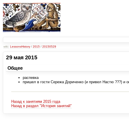
wiki:
LessonsHistory
/
2015
/
20150529
29 мая 2015
Общее
распевка
пришел в гости Сережа Дориченко (и привел Настю ???) и о
Назад к занятиям 2015 года
Назад в раздел "История занятий"