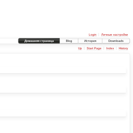
Login
Личные настройки
Домашняя страница
Blog
История
Downloads
Up
Start Page
Index
History