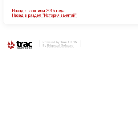
Назад к занятиям 2015 года
Назад в раздел "История занятий"
Powered by
Trac 1.0.15
By
Edgewall Software
.