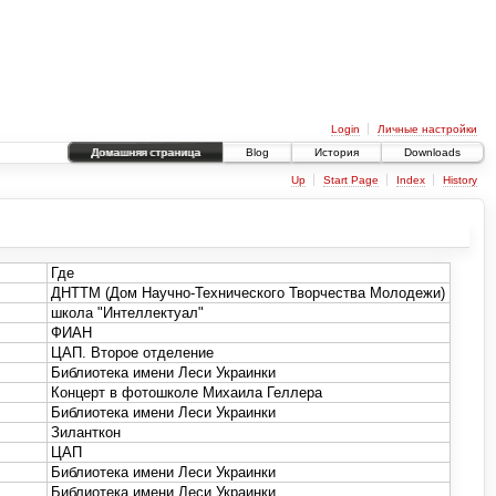
Login
Личные настройки
Домашняя страница
Blog
История
Downloads
Up
Start Page
Index
History
Где
ДНТТМ (Дом Научно-Технического Творчества Молодежи)
школа "Интеллектуал"
ФИАН
ЦАП. Второе отделение
Библиотека имени Леси Украинки
Концерт в фотошколе Михаила Геллера
Библиотека имени Леси Украинки
Зиланткон
ЦАП
Библиотека имени Леси Украинки
Библиотека имени Леси Украинки