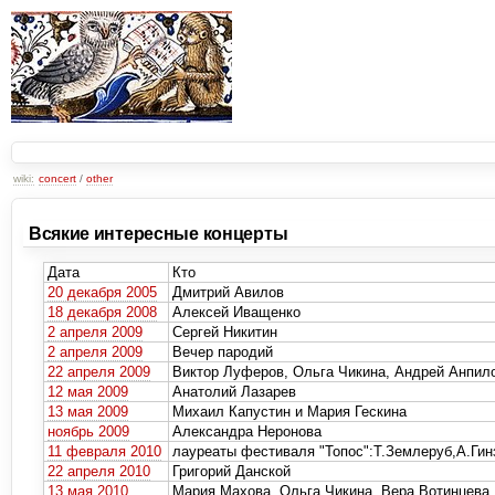
wiki:
concert
/
other
Всякие интересные концерты
Дата
Кто
20 декабря 2005
Дмитрий Авилов
18 декабря 2008
Алексей Иващенко
2 апреля 2009
Сергей Никитин
2 апреля 2009
Вечер пародий
22 апреля 2009
Виктор Луферов, Ольга Чикина, Андрей Анпил
12 мая 2009
Анатолий Лазарев
13 мая 2009
Михаил Капустин и Мария Гескина
ноябрь 2009
Александра Неронова
11 февраля 2010
лауреаты фестиваля "Топос":Т.Землеруб,А.Гин
22 апреля 2010
Григорий Данской
13 мая 2010
Мария Махова, Ольга Чикина, Вера Вотинцева