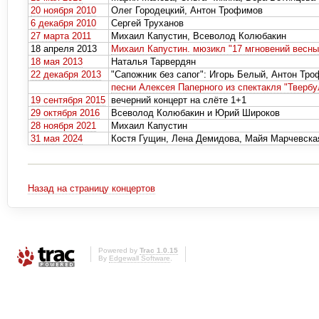
20 ноября 2010
Олег Городецкий, Антон Трофимов
6 декабря 2010
Сергей Труханов
27 марта 2011
Михаил Капустин, Всеволод Колюбакин
18 апреля 2013
Михаил Капустин. мюзикл "17 мгновений весны
18 мая 2013
Наталья Тарвердян
22 декабря 2013
"Сапожник без сапог": Игорь Белый, Антон Тр
песни Алексея Паперного из спектакля "Твербу
19 сентября 2015
вечерний концерт на слёте 1+1
29 октября 2016
Всеволод Колюбакин и Юрий Широков
28 ноября 2021
Михаил Капустин
31 мая 2024
Костя Гущин, Лена Демидова, Майя Марчевска
Назад на страницу концертов
Powered by
Trac 1.0.15
By
Edgewall Software
.