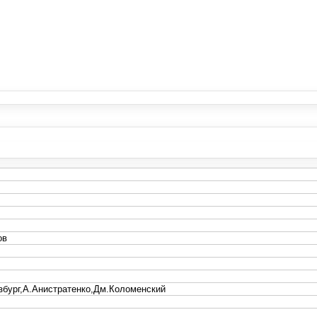
ов
збург,А.Анистратенко,Дм.Коломенский