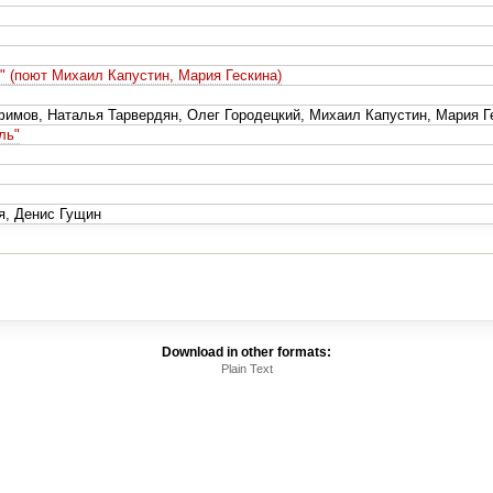
" (поют Михаил Капустин, Мария Гескина)
офимов, Наталья Тарвердян, Олег Городецкий, Михаил Капустин, Мария Г
ль"
я, Денис Гущин
Download in other formats:
Plain Text