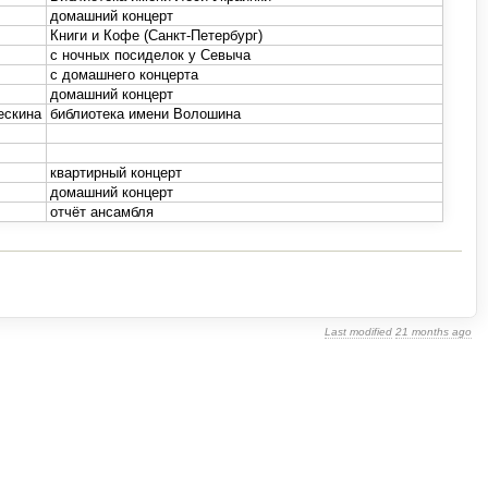
домашний концерт
Книги и Кофе (Санкт-Петербург)
с ночных посиделок у Севыча
с домашнего концерта
домашний концерт
ескина
библиотека имени Волошина
квартирный концерт
домашний концерт
отчёт ансамбля
Last modified
21 months ago