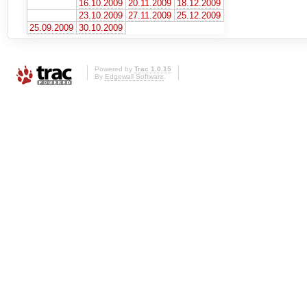
16.10.2009
20.11.2009
18.12.2009
23.10.2009
27.11.2009
25.12.2009
25.09.2009
30.10.2009
Powered by
Trac 1.0.15
By
Edgewall Software
.