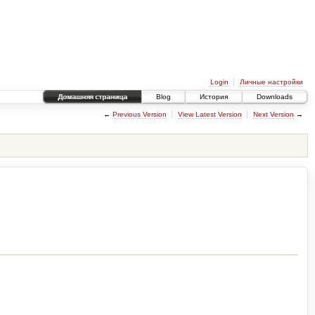
Login
Личные настройки
Домашняя страница
Blog
История
Downloads
←
Previous Version
View Latest Version
Next Version
→