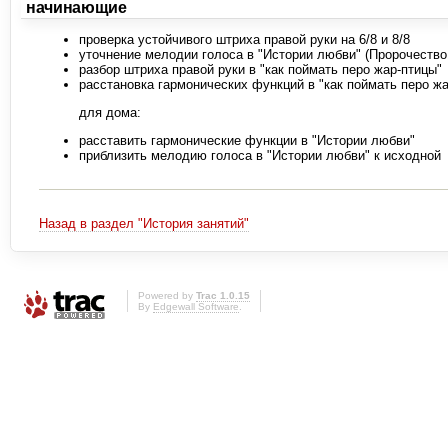
начинающие
проверка устойчивого штриха правой руки на 6/8 и 8/8
уточнение мелодии голоса в "Истории любви" (Пророчество
разбор штриха правой руки в "как поймать перо жар-птицы"
расстановка гармонических функций в "как поймать перо ж
для дома:
расставить гармонические функции в "Истории любви"
приблизить мелодию голоса в "Истории любви" к исходной
Назад в раздел "История занятий"
Powered by
Trac 1.0.15
By
Edgewall Software
.