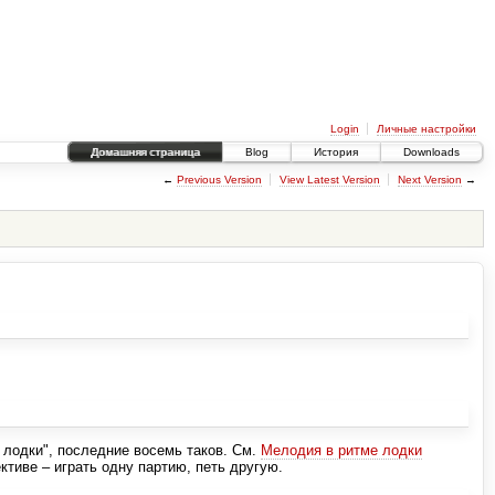
Login
Личные настройки
Домашняя страница
Blog
История
Downloads
←
Previous Version
View Latest Version
Next Version
→
 лодки", последние восемь таков. См.
Мелодия в ритме лодки
ективе – играть одну партию, петь другую.