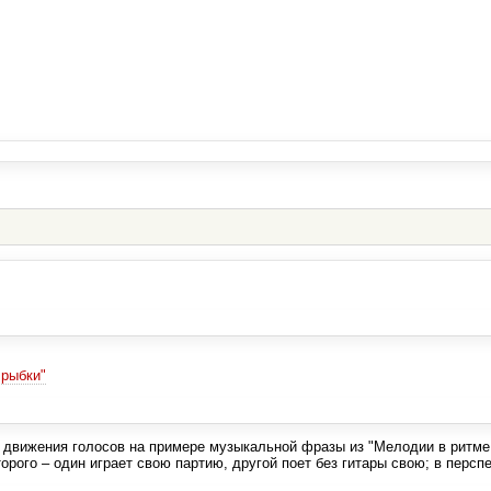
 рыбки"
 движения голосов на примере музыкальной фразы из "Мелодии в ритме
торого – один играет свою партию, другой поет без гитары свою; в персп