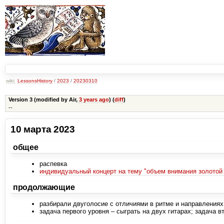
wiki:
LessonsHistory
/
2023
/
20230310
Version 3 (modified by Air,
3 years ago
) (
diff
)
--
10 марта 2023
общее
распевка
индивидуальный концерт на тему "объем внимания золотой
продолжающие
разбирали двуголосие с отличиями в ритме и направлениях
задача первого уровня – сыграть на двух гитарах; задача в