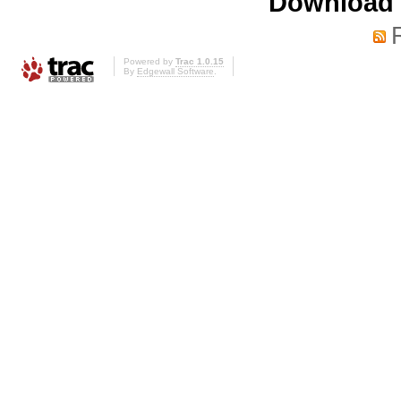
Download i
Powered by
Trac 1.0.15
By
Edgewall Software
.