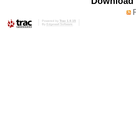
Download i
Powered by
Trac 1.0.15
By
Edgewall Software
.