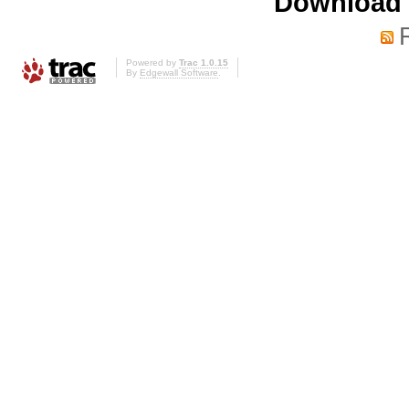
Download i
Powered by
Trac 1.0.15
By
Edgewall Software
.