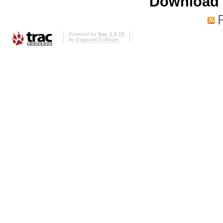
Download i
Powered by
Trac 1.0.15
By
Edgewall Software
.