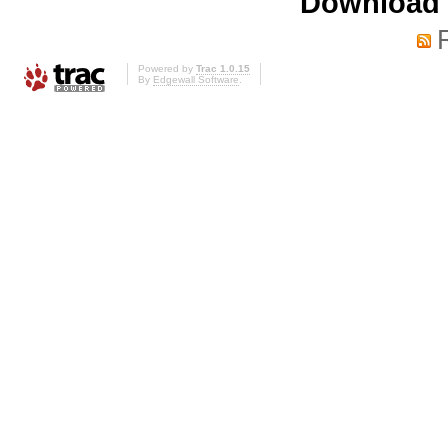
Download i
Powered by
Trac 1.0.15
By
Edgewall Software
.